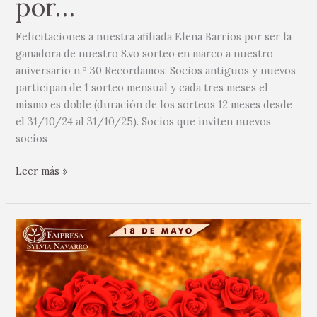
por…
Felicitaciones a nuestra afiliada Elena Barrios por ser la
ganadora de nuestro 8.vo sorteo en marco a nuestro
aniversario n.º 30 Recordamos: Socios antiguos y nuevos
participan de 1 sorteo mensual y cada tres meses el
mismo es doble (duración de los sorteos 12 meses desde
el 31/10/24 al 31/10/25). Socios que inviten nuevos
socios
Leer más »
Los
Mejores
Regalos
Florales
para
el