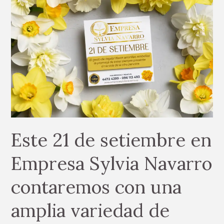
21
de
setiembre
en
Empresa
Sylvia
Navarro
contaremos
con
una
amplia
variedad
Este 21 de setiembre en
de
flores
Empresa Sylvia Navarro
amarillas
contaremos con una
durante
todo
amplia variedad de
el
día