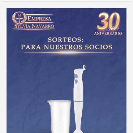
Felicitaciones
a
nuestra
afiliada
Estela
Olivar
Cantera
por…