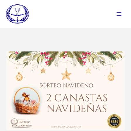
Ir
al
contenido
Sorteo
2
Canastas
Navideñas