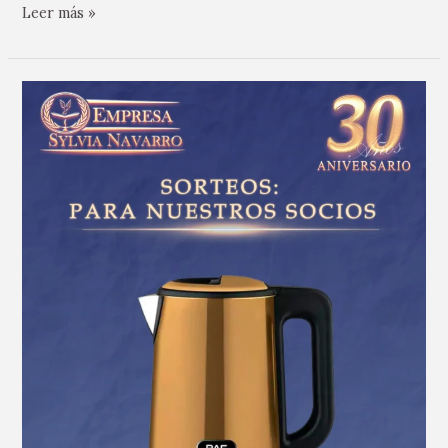
Leer más »
Felicitaciones
a
nuestra
afiliada
Elizabeth
Fernandez
por…