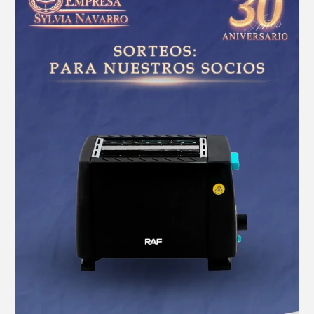
a
nuestra
afiliada
Maria
Luisa
Cabral
por…